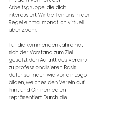
Arbeitsgruppe, die dich 
interessiert. Wir treffen uns in der 
Regel einmal monatlich virtuell 
über Zoom.
Für die kommenden Jahre hat 
sich der Vorstand zum Ziel 
gesetzt den Auftritt des Vereins 
zu professionalisieren. Basis 
dafür soll nach wie vor ein Logo 
bilden, welches den Verein auf 
Print und Onlinemedien 
repräsentiert. Durch die 
Erstellung einer Homepage kann 
der Verein von verschiedenen 
Netzwerkinteressenten Online 
gefunden und auch kontaktiert 
werden. Durch diese 