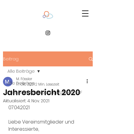
Beitrag
Alle Beiträge
M. Fässler
Alle Beiträge
17. Okt. 2021
2 Min. Lesezeit
Jahresbericht 2020
Verein Kindheitspädagog*innen HF
Aktualisiert:
4. Nov. 2021
07.04.2021
Liebe Vereinsmitglieder und 
Interessierte,