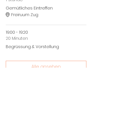
Gemütliches Eintreffen
Freiruum Zug
19:00 - 19:20
20 Minuten
Begrüssung & Vorstellung
Alle ansehen
3 weitere Elemente verfügbar
Diese Veranstaltung teilen