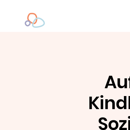
Au
Kind
Soz