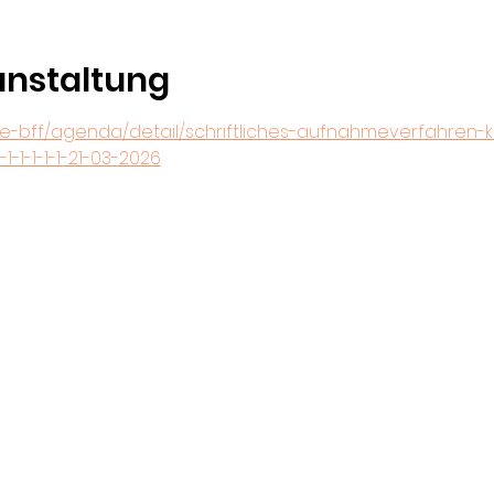
anstaltung
die-bff/agenda/detail/schriftliches-aufnahmeverfahren-
1-1-1-1-1-21-03-2026