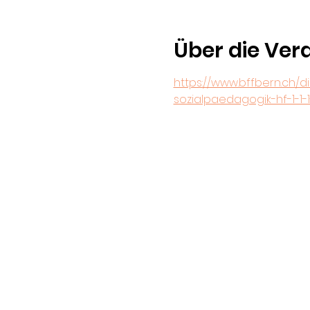
Über die Ver
https://www.bffbern.ch/
sozialpaedagogik-hf-1-1-1-