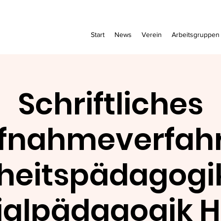
Start
News
Verein
Arbeitsgruppen
Schriftliches
fnahmeverfah
heitspädagogik
ialpädagogik HF